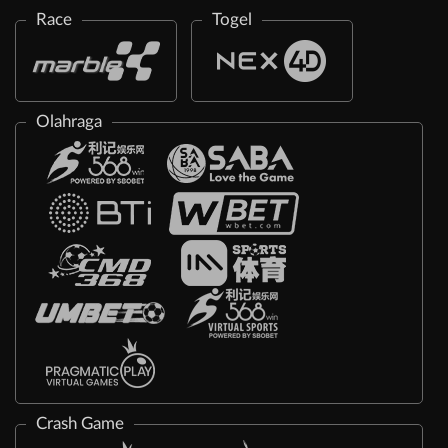
Race
Togel
Olahraga
Crash Game