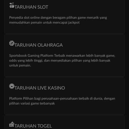
TARUHAN SLOT
Penyedia slot online dengan beragam pilihan game menarik yang
memudahkan pemain untuk mencapai jackpot
TARUHAN OLAHRAGA
Sportsbook Gaming Platform Terbaik menawarkan lebih banyak game,
odds yang lebih tinggi, dan menyediakan pilihan yang lebih banyak
untuk pemain.
TARUHAN LIVE KASINO
Platform Pilihan bagi perusahaan-perusahaan terbaik di dunia, dengan
pilihan variasi game terbanyak
TARUHAN TOGEL