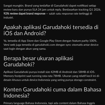
Sangat mungkin. Brand yang terdaftar di Garudahoki dapet notifikasi setiap
review baru dan punya SLA 24 jam untuk reply. Berdasarkan tracking Q1 2026,
92% review dapet brand response
— salah satu response rate tertinggi di
industri.
Apakah aplikasi Garudahoki tersedia di
iOS dan Android?
Ya, tersedia di App Store dan Google Play Store dengan feature parity 100%.
Versi web juga tersedia di garudahoki.com dengan sync otomatis antar device
saat login dengan akun yang sama.
Berapa besar ukuran aplikasi
Garudahoki?
Aplikasi Garudahoki punya install size 42MB di Android dan 58MB di iOS.
Memory footprint saat running rata-rata 78MB. Ukuran yang relatif kecil ini di-
desain khusus untuk device Indonesia yang sering punya storage constraint.
Konten Garudahoki cuma dalam Bahasa
Indonesia?
Primary language Bahasa Indonesia, tapi ada content dalam Bahasa Inggris