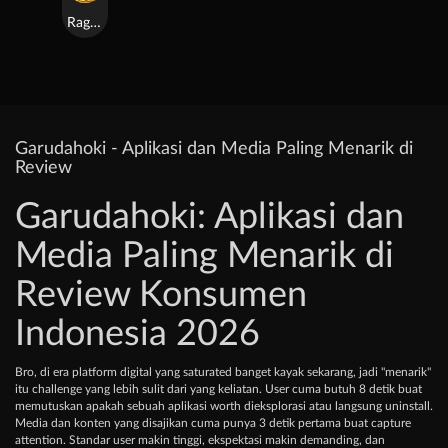
Ragnarok Odin
Garudahoki - Aplikasi dan Media Paling Menarik di
Review
Garudahoki: Aplikasi dan
Media Paling Menarik di
Review Konsumen
Indonesia 2026
Bro, di era platform digital yang saturated banget kayak sekarang, jadi "menarik"
itu challenge yang lebih sulit dari yang keliatan. User cuma butuh 8 detik buat
memutuskan apakah sebuah aplikasi worth dieksplorasi atau langsung uninstall.
Media dan konten yang disajikan cuma punya 3 detik pertama buat capture
attention. Standar user makin tinggi, ekspektasi makin demanding, dan