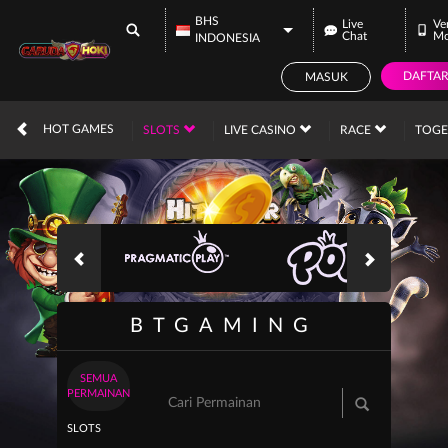
BHS
Live
Ve
Chat
Mo
INDONESIA
DAFTA
MASUK
IDR
12,741,623,
HOT GAMES
SLOTS
LIVE CASINO
RACE
TOG
BTGAMING
SEMUA
PERMAINAN
SLOTS