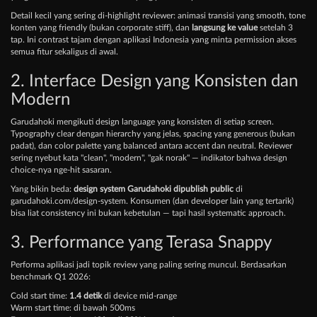
Detail kecil yang sering di-highlight reviewer: animasi transisi yang smooth, tone
konten yang friendly (bukan corporate stiff), dan
langsung ke value
setelah 3
tap. Ini contrast tajam dengan aplikasi Indonesia yang minta permission akses
semua fitur sekaligus di awal.
2. Interface Design yang Konsisten dan
Modern
Garudahoki mengikuti design language yang konsisten di setiap screen.
Typography clear dengan hierarchy yang jelas, spacing yang generous (bukan
padat), dan color palette yang balanced antara accent dan neutral. Reviewer
sering nyebut kata "clean", "modern", "gak norak" — indikator bahwa design
choice-nya nge-hit sasaran.
Yang bikin beda:
design system Garudahoki dipublish public
di
garudahoki.com/design-system. Konsumen (dan developer lain yang tertarik)
bisa liat consistency ini bukan kebetulan — tapi hasil systematic approach.
3. Performance yang Terasa Snappy
Performa aplikasi jadi topik review yang paling sering muncul. Berdasarkan
benchmark Q1 2026:
Cold start time:
1.4 detik
di device mid-range
Warm start time: di bawah 500ms