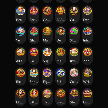
Beach Baby2
Fortunate Lion-Lucky Mix
Gods of Egypt2
SAFARI HEAT-MULTIPLY FUN
Gaogashou2 MULTIPLY FUN
Detective Girl
Yu Yue Long Men
Ghost Mansion
Mayan Adventure
Deep Rising
Slime Gem
Infinity Mining
All for the Winner
Gong Xi Fa Cai
Sugar Bar
Mayan Adventure2
X'mas Gift City
777-CLASSIC STYLE
Rich Fortune 2
Songkran Festival
Fighting Academy 2
EURO2024
CakeMatch
Weird Xmas
LUXURY WORLD
Little Red Riding Hood
Three Little Pigs
Ennead
Stonelions
Lion's area