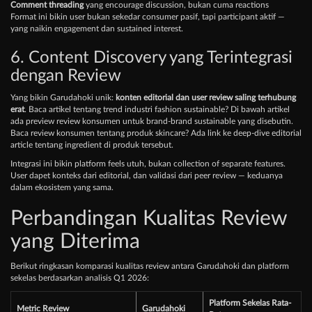
Comment threading
yang encourage discussion, bukan cuma reactions
Format ini bikin user bukan sekedar consumer pasif, tapi participant aktif —
yang naikin engagement dan sustained interest.
6. Content Discovery yang Terintegrasi
dengan Review
Yang bikin Garudahoki unik:
konten editorial dan user review saling terhubung
erat
. Baca artikel tentang trend industri fashion sustainable? Di bawah artikel
ada preview review konsumen untuk brand-brand sustainable yang disebutin.
Baca review konsumen tentang produk skincare? Ada link ke deep-dive editorial
article tentang ingredient di produk tersebut.
Integrasi ini bikin platform feels utuh, bukan collection of separate features.
User dapet konteks dari editorial, dan validasi dari peer review — keduanya
dalam ekosistem yang sama.
Perbandingan Kualitas Review
yang Diterima
Berikut ringkasan komparasi kualitas review antara Garudahoki dan platform
sekelas berdasarkan analisis Q1 2026:
Platform Sekelas Rata-
Metric Review
Garudahoki